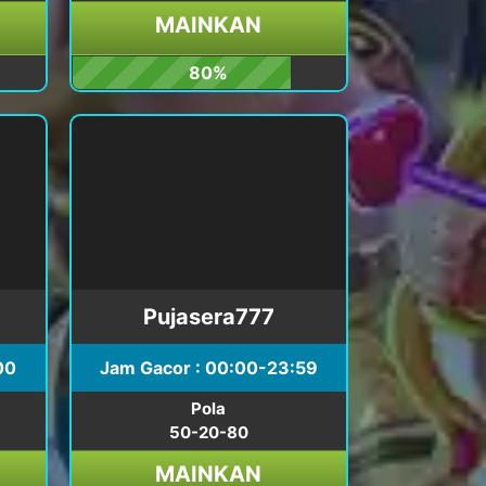
MAINKAN
80%
Pujasera777
00
Jam Gacor : 00:00-23:59
Pola
50-20-80
MAINKAN