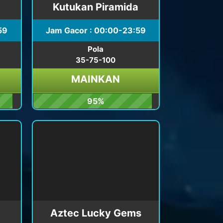
Kutukan Piramida
59
Jam Gacor : 00:00-23:59
Pola
35-75-100
MAINKAN
95%
Aztec Lucky Gems