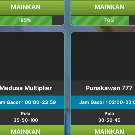
MAINKAN
MAINKAN
85%
76%
Medusa Multiplier
Punakawan 777
am Gacor : 00:00-23:59
Jam Gacor : 02:00-22:
Pola
Pola
35-50-100
30-50-45
MAINKAN
MAINKAN