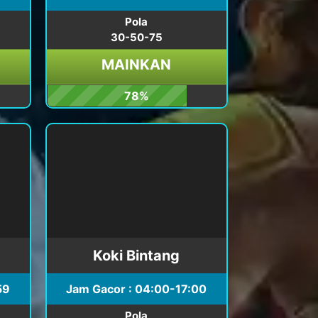
Pola
30-50-75
MAINKAN
78%
Koki Bintang
59
Jam Gacor : 04:00-17:00
Pola