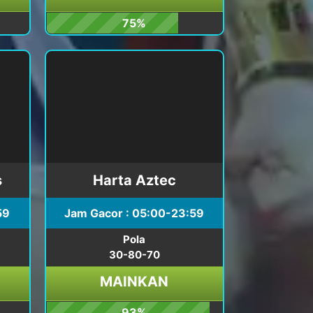
75%
s
Harta Aztec
59
Jam Gacor : 05:00-23:59
Pola
30-80-70
MAINKAN
93%