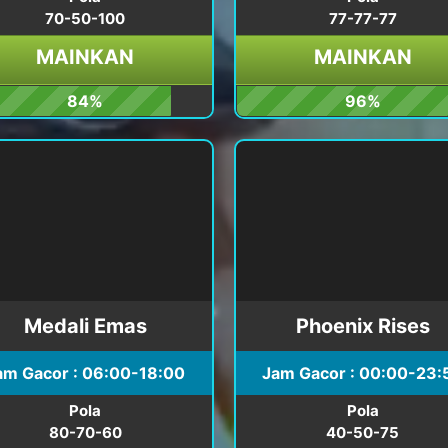
70-50-100
77-77-77
MAINKAN
MAINKAN
84%
96%
Medali Emas
Phoenix Rises
am Gacor : 06:00-18:00
Jam Gacor : 00:00-23:
Pola
Pola
80-70-60
40-50-75