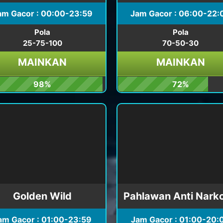
am Gacor : 00:00-23:59
Jam Gacor : 06:00-22:
Pola
Pola
25-75-100
70-50-30
MAINKAN
MAINKAN
98%
72%
Golden Wild
Pahlawan Anti Nark
am Gacor : 01:00-23:59
Jam Gacor : 01:00-20: