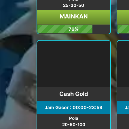
25-30-50
MAINKAN
76%
Cash Gold
Jam Gacor : 00:00-23:59
J
Pola
20-50-100