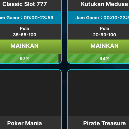
Classic Slot 777
Kutukan Medusa
am Gacor : 00:00-23:59
Jam Gacor : 00:00-23:
Pola
Pola
35-65-100
20-50-100
MAINKAN
MAINKAN
97%
94%
Poker Mania
Pirate Treasure