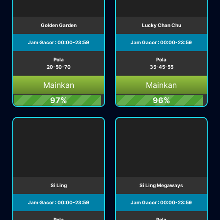
Golden Garden
Lucky Chan Chu
Jam Gacor : 00:00-23:59
Jam Gacor : 00:00-23:59
Pola
Pola
20-50-70
35-45-55
Mainkan
Mainkan
97%
96%
Si Ling
Si Ling Megaways
Jam Gacor : 00:00-23:59
Jam Gacor : 00:00-23:59
Pola
Pola