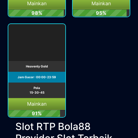
Mainkan
Mainkan
98%
95%
Heavenly Gold
Jam Gacor : 00:00-23:59
Pola
15-30-45
Mainkan
91%
Slot RTP Bola88