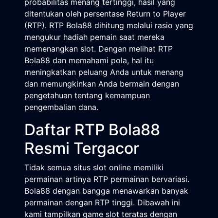
probabilitas menang tertinggi, hasil yang
ditentukan oleh persentase Return to Player
(RTP). RTP Bola88 dihitung melalui rasio yang
mengukur hadiah pemain saat mereka
memenangkan slot. Dengan melihat RTP
Bola88 dan memahami pola, hal itu
meningkatkan peluang Anda untuk menang
dan memungkinkan Anda bermain dengan
pengetahuan tentang kemampuan
pengembalian dana.
Daftar RTP Bola88
Resmi Tergacor
Tidak semua situs slot online memiliki
permainan artinya RTP permainan bervariasi.
Bola88 dengan bangga menawarkan banyak
permainan dengan RTP tinggi. Dibawah ini
kami tampilkan game slot teratas dengan