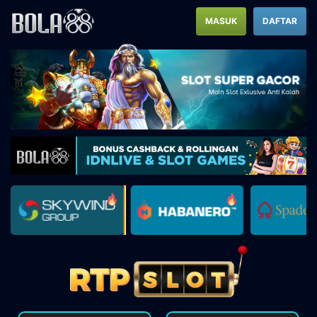
MASUK
DAFTAR