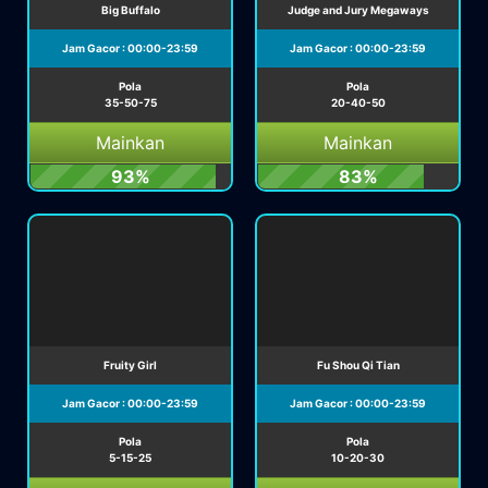
Big Buffalo
Judge and Jury Megaways
Jam Gacor : 00:00-23:59
Jam Gacor : 00:00-23:59
Pola
Pola
35-50-75
20-40-50
Mainkan
Mainkan
93%
83%
Fruity Girl
Fu Shou Qi Tian
Jam Gacor : 00:00-23:59
Jam Gacor : 00:00-23:59
Pola
Pola
5-15-25
10-20-30