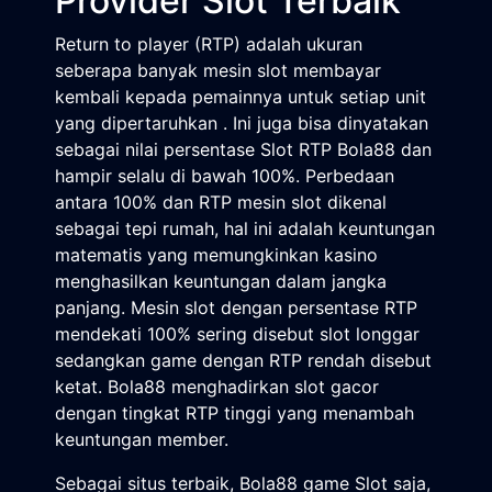
Provider Slot Terbaik
Return to player (RTP) adalah ukuran
seberapa banyak mesin slot membayar
kembali kepada pemainnya untuk setiap unit
yang dipertaruhkan . Ini juga bisa dinyatakan
sebagai nilai persentase Slot RTP Bola88 dan
hampir selalu di bawah 100%. Perbedaan
antara 100% dan RTP mesin slot dikenal
sebagai tepi rumah, hal ini adalah keuntungan
matematis yang memungkinkan kasino
menghasilkan keuntungan dalam jangka
panjang. Mesin slot dengan persentase RTP
mendekati 100% sering disebut slot longgar
sedangkan game dengan RTP rendah disebut
ketat. Bola88 menghadirkan slot gacor
dengan tingkat RTP tinggi yang menambah
keuntungan member.
Sebagai situs terbaik, Bola88 game Slot saja,