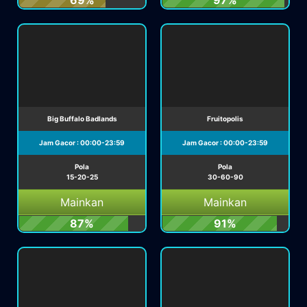
69%
97%
Big Buffalo Badlands
Fruitopolis
Jam Gacor : 00:00-23:59
Jam Gacor : 00:00-23:59
Pola
Pola
15-20-25
30-60-90
Mainkan
Mainkan
87%
91%