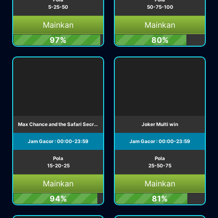
5-25-50
50-75-100
Mainkan
Mainkan
97%
80%
Max Chance and the Safari Secrets
Joker Multi win
Jam Gacor : 00:00-23:59
Jam Gacor : 00:00-23:59
Pola
Pola
15-20-25
25-50-75
Mainkan
Mainkan
94%
81%