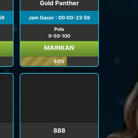
Gold Panther
59
Jam Gacor : 00:00-23:59
Pola
0-50-100
MAINKAN
60%
888