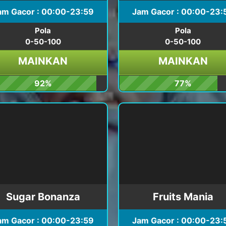
am Gacor : 00:00-23:59
Jam Gacor : 00:00-23:
Pola
Pola
0-50-100
0-50-100
MAINKAN
MAINKAN
92%
77%
Sugar Bonanza
Fruits Mania
am Gacor : 00:00-23:59
Jam Gacor : 00:00-23: