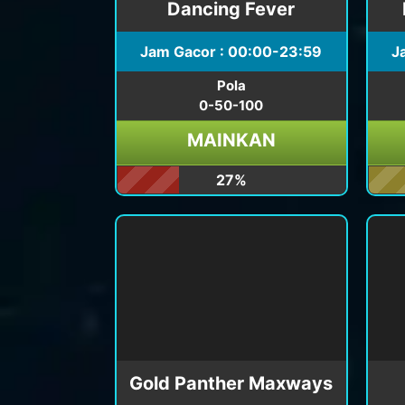
Dancing Fever
Jam Gacor : 00:00-23:59
J
Pola
0-50-100
MAINKAN
27%
Gold Panther Maxways