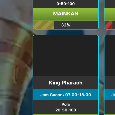
0-50-100
MAINKAN
32%
King Pharaoh
Jam Gacor : 07:00-18:00
J
Pola
20-50-100