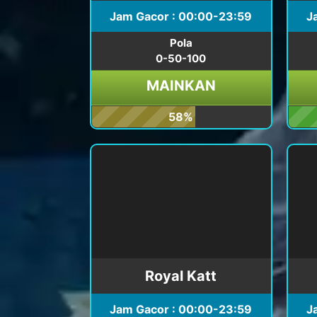
Jam Gacor : 00:00-23:59
J
Pola
0-50-100
MAINKAN
58%
Royal Katt
Jam Gacor : 00:00-23:59
J