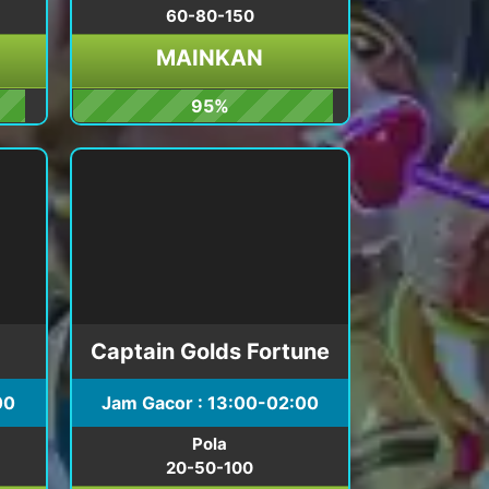
60-80-150
MAINKAN
95%
Captain Golds Fortune
00
Jam Gacor : 13:00-02:00
Pola
20-50-100