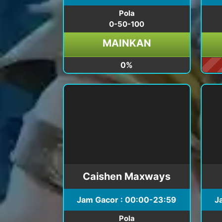
Pola
0-50-100
MAINKAN
0%
Caishen Maxways
Jam Gacor : 00:00-23:59
J
Pola