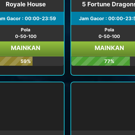
Royale House
5 Fortune Dragon
am Gacor : 00:00-23:59
Jam Gacor : 00:00-23:
Pola
Pola
0-50-100
0-50-100
MAINKAN
MAINKAN
59%
77%