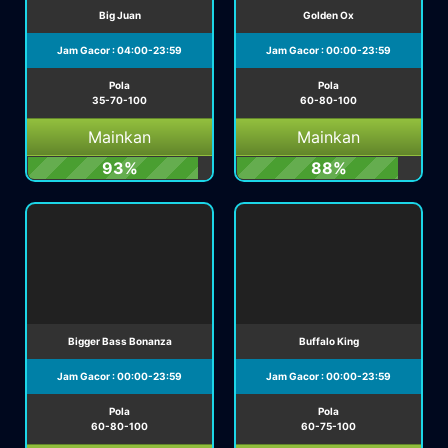
Big Juan
Golden Ox
Jam Gacor : 04:00-23:59
Jam Gacor : 00:00-23:59
Pola
Pola
35-70-100
60-80-100
Mainkan
Mainkan
93%
88%
Bigger Bass Bonanza
Buffalo King
Jam Gacor : 00:00-23:59
Jam Gacor : 00:00-23:59
Pola
Pola
60-80-100
60-75-100