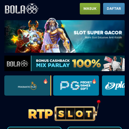
MASUK
DAFTAR