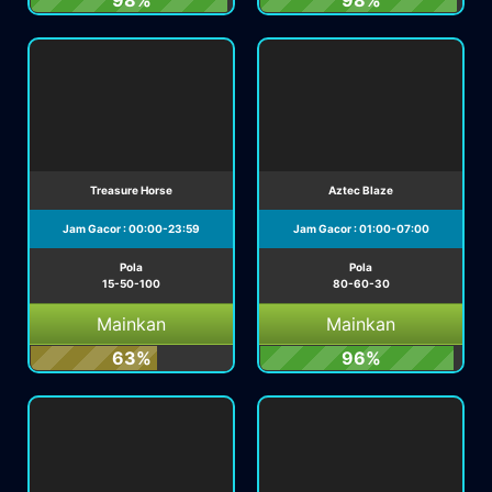
98%
98%
Treasure Horse
Aztec Blaze
Jam Gacor : 00:00-23:59
Jam Gacor : 01:00-07:00
Pola
Pola
15-50-100
80-60-30
Mainkan
Mainkan
63%
96%