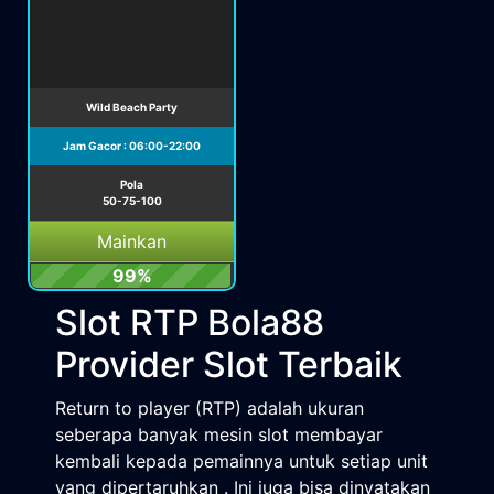
Wild Beach Party
Jam Gacor : 06:00-22:00
Pola
50-75-100
Mainkan
99%
Slot RTP Bola88
Provider Slot Terbaik
Return to player (RTP) adalah ukuran
seberapa banyak mesin slot membayar
kembali kepada pemainnya untuk setiap unit
yang dipertaruhkan . Ini juga bisa dinyatakan