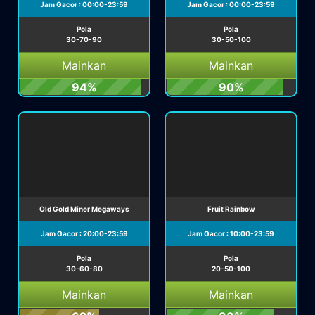
Jam Gacor : 00:00-23:59
Jam Gacor : 00:00-23:59
Pola
Pola
30-70-90
30-50-100
Mainkan
Mainkan
94%
90%
Old Gold Miner Megaways
Fruit Rainbow
Jam Gacor : 20:00-23:59
Jam Gacor : 10:00-23:59
Pola
Pola
30-60-80
20-50-100
Mainkan
Mainkan