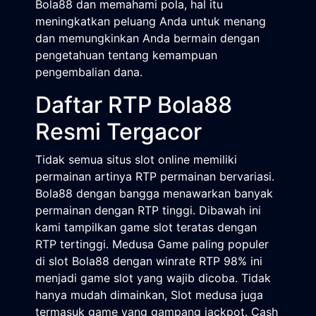
Bola88 dan memahami pola, hal itu
meningkatkan peluang Anda untuk menang
dan memungkinkan Anda bermain dengan
pengetahuan tentang kemampuan
pengembalian dana.
Daftar RTP Bola88
Resmi Tergacor
Tidak semua situs slot online memiliki
permainan artinya RTP permainan bervariasi.
Bola88 dengan bangga menawarkan banyak
permainan dengan RTP tinggi. Dibawah ini
kami tampilkan game slot teratas dengan
RTP tertinggi. Medusa Game paling populer
di slot Bola88 dengan winrate RTP 98% ini
menjadi game slot yang wajib dicoba. Tidak
hanya mudah dimainkan, Slot medusa juga
termasuk game yang gampang jackpot. Cash