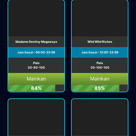
Madame Destiny Megaways
Wild Wild Riches
Jam Gacor : 00:00-23:59
Jam Gacor : 12:00-23:59
Pola
Pola
30-80-100
30-100-100
Mainkan
Mainkan
84%
85%