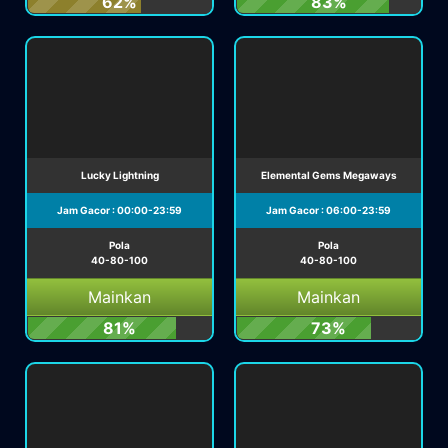
62%
83%
Lucky Lightning
Elemental Gems Megaways
Jam Gacor : 00:00-23:59
Jam Gacor : 06:00-23:59
Pola
Pola
40-80-100
40-80-100
Mainkan
Mainkan
81%
73%