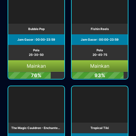
Bubble Pop
Fishin Reels
Jam Gacor : 00:00-23:59
Jam Gacor : 00:00-23:59
Pola
Pola
25-30-50
20-45-75
Mainkan
Mainkan
76%
93%
The Magic Cauldron - Enchanted Brew
Tropical Tiki